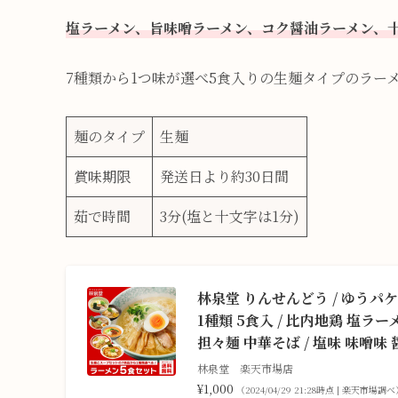
塩ラーメン、旨味噌ラーメン、コク醤油ラーメン、
7種類から1つ味が選べ5食入りの生麺タイプのラー
麺のタイプ
生麺
賞味期限
発送日より約30日間
茹で時間
3分(塩と十文字は1分)
林泉堂 りんせんどう / ゆうパケ
1種類 5食入 / 比内地鶏 塩
担々麺 中華そば / 塩味 味噌味
林泉堂 楽天市場店
¥1,000
（2024/04/29 21:28時点 | 楽天市場調