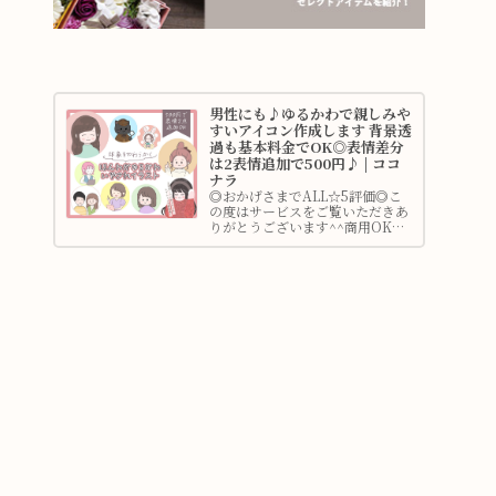
男性にも♪ゆるかわで親しみや
すいアイコン作成します 背景透
過も基本料金でOK◎表情差分
は2表情追加で500円♪ | ココ
ナラ
◎おかげさまでALL☆5評価◎こ
の度はサービスをご覧いただきあ
りがとうございます^^商用OK◎
柔らかな印象を与えるゆるかわな
イラストを作成します♪はじめて
のココ...