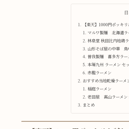
目
【楽天】1000円ポッキ
マルワ製麺 北海道ラ
林泉堂 秋田比内地鶏
山形そば屋の中華 鳥
曽我製麺 喜多方ラー
本場九州 ラーメン セッ
赤龍ラーメン
おすすめ当地乾燥ラーメ
稲庭ラーメン
老田屋 高山ラーメン
まとめ