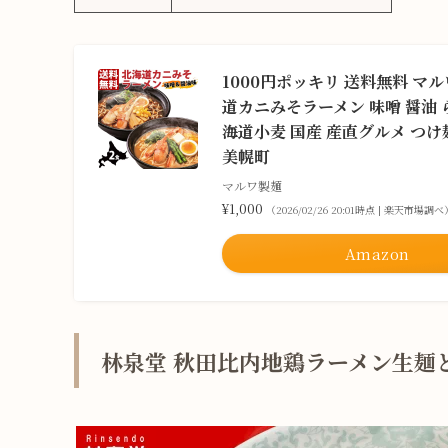
1000円ポッキリ 送料無料 マ
道カニみそラーメン 味噌 醤油 
海道小麦 国産 産直グルメ つけ
美幌町
マルワ製麺
¥1,000
（2026/02/26 20:01時点 | 楽天市場調べ
Amazon
林泉堂 秋田比内地鶏ラーメン生麺