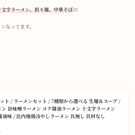
十文字ラーメン、担々麺、中華そば
の
メンなってます。
ット / ラーメンセット / 7種類から選べる 生麺＆スープ /
ラーメン 旨味噌ラーメン コク醤油ラーメン 十文字ラーメン
 醤油味 / 比内地鶏冷やしラーメン 具無し 具材なし
べ）