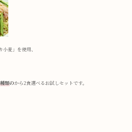
カ小麦」を使用、
5種類
の
から2食選べるお試しセットです。