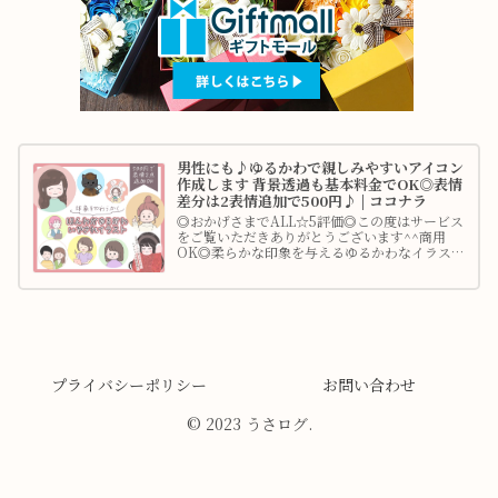
男性にも♪ゆるかわで親しみやすいアイコン
作成します 背景透過も基本料金でOK◎表情
差分は2表情追加で500円♪ | ココナラ
◎おかげさまでALL☆5評価◎この度はサービス
をご覧いただきありがとうございます^^商用
OK◎柔らかな印象を与えるゆるかわなイラスト
を作成します♪はじめてのココ...
プライバシーポリシー
お問い合わせ
© 2023 うさログ.