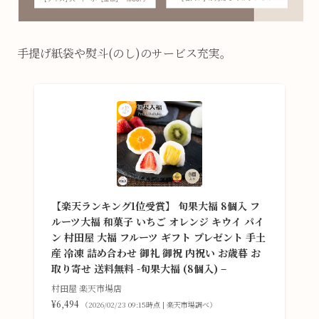
手提げ紙袋や熨斗(のし)のサービス充実。
【楽天ランキング1位受賞】 旬果大福 8個入 フ
ルーツ大福 和菓子 いちご オレンジ キウイ パイ
ン 村田屋 大福 フルーツ ギフト プレゼント 手土
産 冷凍 詰め合わせ 御礼 御祝 内祝い お歳暮 お
取り寄せ 送料無料 -旬果大福 (8個入) –
村田屋 楽天市場店
¥6,494
（2026/02/23 09:15時点 | 楽天市場調べ）