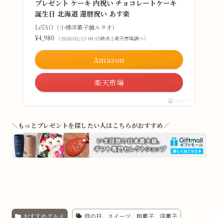
プレゼント ケーキ 内祝い チョコレートケーキ
誕生日 北海道 還暦祝い あす楽
LeTAO（小樽洋菓子舗ルタオ）
¥4,980
（2026/02/23 09:15時点 | 楽天市場調べ）
Amazon
楽天市場
ポチップ
＼もっとプレゼントを探したい人はこちらがおすすめ／
おすすめグルメ
母の日、スイーツ、和菓子、洋菓子