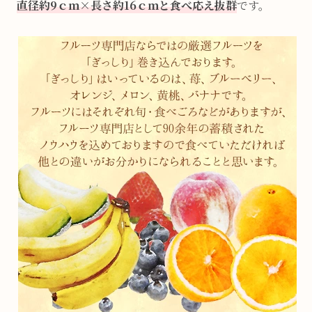
直径約9ｃｍ×長さ約16ｃｍと食べ応え抜群
です。