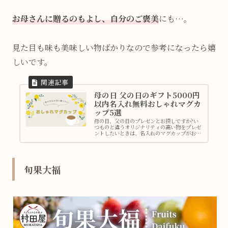
お母さんに贈るのもよし、自分のご褒美
にも…。
見た目も味も美味しい物ばかりなので参考になったら嬉
しいです。
母の日 父の日のギフト5000円
以内名入れ無料おしゃれマグカ
ップ5選
母の日、父の日のプレゼンとお探しですか?い
つものと違うオリジナリティの高い物をプレゼ
ントしたいときは、名入れのマグカップがおす
すめですよ。マグカップだから幅広い年齢層で
も喜ばれます。しかも、今回ご紹介するマグカ
ップは、名前入れは料金込みなの...
旬果大福